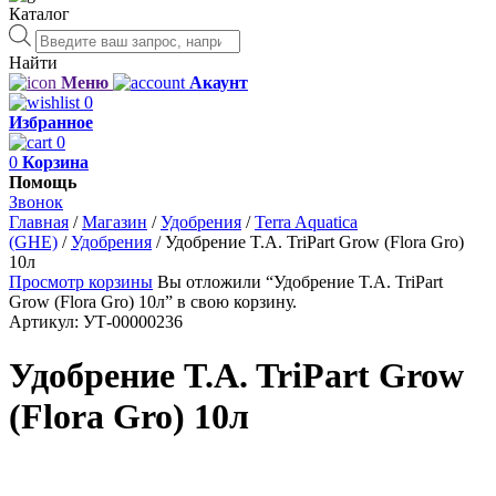
Каталог
Поиск
товаров
Найти
Меню
Акаунт
0
Избранное
0
0
Корзина
Помощь
Звонок
Главная
/
Магазин
/
Удобрения
/
Terra Aquatica
(GHE)
/
Удобрения
/
Удобрение T.A. TriPart Grow (Flora Gro)
10л
Просмотр корзины
Вы отложили “Удобрение T.A. TriPart
Grow (Flora Gro) 10л” в свою корзину.
Артикул:
УТ-00000236
Удобрение T.A. TriPart Grow
(Flora Gro) 10л