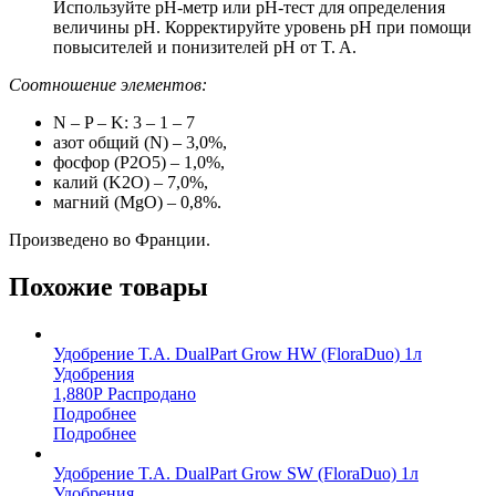
Используйте pH-метр или pH-тест для определения
величины рН. Корректируйте уровень рН при помощи
повысителей и понизителей pH от T. A.
Соотношение элементов:
N – P – K: 3 – 1 – 7
азот общий (N) – 3,0%,
фосфор (P2O5) – 1,0%,
калий (K2O) – 7,0%,
магний (MgO) – 0,8%.
Произведено во Франции.
Похожие товары
Удобрение T.A. DualPart Grow HW (FloraDuo) 1л
Удобрения
1,880
Р
Распродано
Подробнее
Подробнее
Удобрение T.A. DualPart Grow SW (FloraDuo) 1л
Удобрения