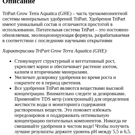
Описание
TriPart Grow Terra Aquatica (GHE) – часть трехкомпонентной
системы минеральных удобрений TriPart. Удобрения TriPart
имеют уникальный состав и отличаются простотой в
использовании. Питательная система TriPart – это постоянно
обновляемая, эволюционирующая формула, разрабатываемая
в соответствии с последними научными открытиями
Характерисики TriPart Grow Terra Aquatica (GHE):
Стимулирует структурный и вегетативный рост,
укрепляет корни и обеспечивает растение азотом,
калием и вторичными минералами.
Увеличьте дозировку удобрения во время роста и
сократите ее в период цветения.
Все удобрения TriPart являются веществами высокой
концентрации. Внимательно следите за дозировками.
Применяйте TDS метр (электронный) для определения
жесткости воды и мониторинга содержания
растворенных веществ. Это поможет избежать
передозировок и поддерживать оптимальную
концентрацию питательных компонентов. Никогда не
смешивайте удобрения в чистом виде! Чтобы получить
лучшие результаты держите уровень pH между 5,5 и 6,5.