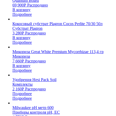
Quantum Board
69,900
Р
Распродано
В корзину
Подробнее
Кокосовый субстрат Plagron Cocos Perlite 70/30 50л
Субстрат Plagron
3,280
Р
Распродано
В корзину
Подробнее
Микориза Great White Premium Mycorrhizae 113,4 гр
Микориза
7,660
Р
Распродано
В корзину
Подробнее
Удобрения Hesi Pack Soil
Комплекты
2,160
Р
Распродано
Подробнее
Подробнее
Milwaukee pH метр 600
Приборы контроля pH, EC