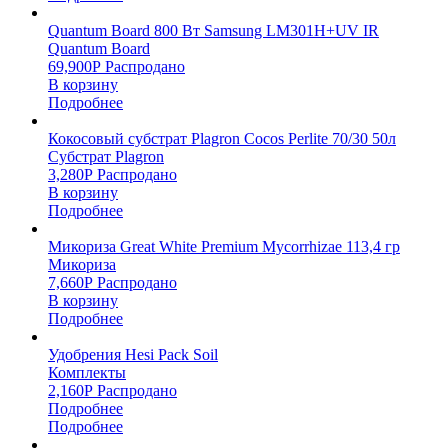
Quantum Board 800 Вт Samsung LM301H+UV IR
Quantum Board
69,900
Р
Распродано
В корзину
Подробнее
Кокосовый субстрат Plagron Cocos Perlite 70/30 50л
Субстрат Plagron
3,280
Р
Распродано
В корзину
Подробнее
Микориза Great White Premium Mycorrhizae 113,4 гр
Микориза
7,660
Р
Распродано
В корзину
Подробнее
Удобрения Hesi Pack Soil
Комплекты
2,160
Р
Распродано
Подробнее
Подробнее