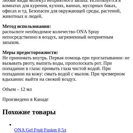
любые виды молекул неприятного запаха. Используется в
комнатах для курения, кухнях, ваннах, мусорных баках,
офисах и тд. Безопасен для окружающей среды, растений,
животных и людей.
Метод использования:
распылите необходимое количество ONA Spray
непосредственно в воздух, загрязненный неприятным
запахом.
Меры предосторожности:
Не принимать внутрь. Первая помощь при проглатывании: не
вызывать рвоту, выпить воды, прополоскать рот. При
попадании в глаза: промыть глаза чистой водой. При
попадании на кожу: смыть водой с мылом. При чрезмерном
вдыхании: выйти на свежий воздух.
Объем – 12 мл
Произведено в Канаде
Похожие товары
ONA Gel Fruit Fusion 0,5л