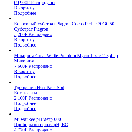
69,900
Р
Распродано
В корзину
Подробнее
Кокосовый субстрат Plagron Cocos Perlite 70/30 50л
Субстрат Plagron
3,280
Р
Распродано
В корзину
Подробнее
Микориза Great White Premium Mycorrhizae 113,4 гр
Микориза
7,660
Р
Распродано
В корзину
Подробнее
Удобрения Hesi Pack Soil
Комплекты
2,160
Р
Распродано
Подробнее
Подробнее
Milwaukee pH метр 600
Приборы контроля pH, EC
4,770
Р
Распродано