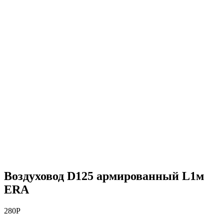
Воздуховод D125 армированный L1м
ERA
280
Р