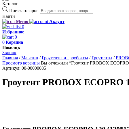
Каталог
Поиск товаров
Найти
Меню
Акаунт
0
Избранное
0
0
Корзина
Помощь
Звонок
Главная
/
Магазин
/
Гроутенты и гроубоксы
/
Гроутенты
/
PROB
Просмотр корзины
Вы отложили “Гроутент PROBOX ECOPRO 120
Артикул:
00-00000085
Гроутент PROBOX ECOPRO 120