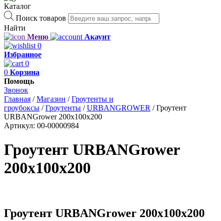
Каталог
Поиск товаров
Найти
Меню
Акаунт
0
Избранное
0
0
Корзина
Помощь
Звонок
Главная
/
Магазин
/
Гроутенты и
гроубоксы
/
Гроутенты
/
URBANGROWER
/
Гроутент
URBANGrower 200х100х200
Артикул:
00-00000984
Гроутент URBANGrower
200х100х200
Гроутент URBANGrower 200х100х200