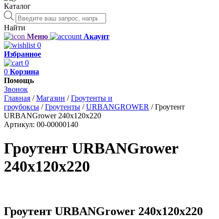
Каталог
Поиск
товаров
Найти
Меню
Акаунт
0
Избранное
0
0
Корзина
Помощь
Звонок
Главная
/
Магазин
/
Гроутенты и
гроубоксы
/
Гроутенты
/
URBANGROWER
/
Гроутент
URBANGrower 240х120х220
Артикул:
00-00000140
Гроутент URBANGrower
240х120х220
Гроутент URBANGrower 240х120х220