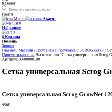
Каталог
Поиск
товаров
Найти
Меню
Акаунт
0
Избранное
0
0
Корзина
Помощь
Звонок
Главная
/
Магазин
/
Гроутенты и гроубоксы
/
SCROG сетки
/
Се
Просмотр корзины
Вы отложили “Сетка универсальная Scrog Gr
Артикул:
00-00000190
Сетка универсальная Scrog G
Сетка универсальная Scrog GrowNet 12
950
Р