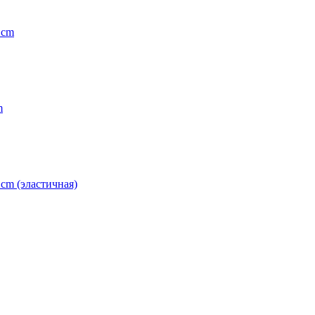
 cm
m
 cm (эластичная)