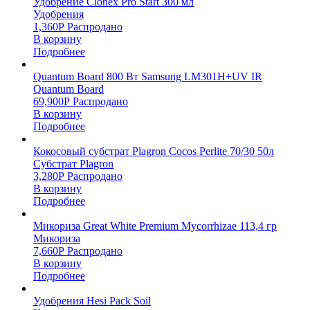
Удобрение Clonex Pro Start 300 мл
Удобрения
1,360
Р
Распродано
В корзину
Подробнее
Quantum Board 800 Вт Samsung LM301H+UV IR
Quantum Board
69,900
Р
Распродано
В корзину
Подробнее
Кокосовый субстрат Plagron Cocos Perlite 70/30 50л
Субстрат Plagron
3,280
Р
Распродано
В корзину
Подробнее
Микориза Great White Premium Mycorrhizae 113,4 гр
Микориза
7,660
Р
Распродано
В корзину
Подробнее
Удобрения Hesi Pack Soil