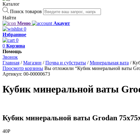
Каталог
Поиск товаров
Найти
Меню
Акаунт
0
Избранное
0
0
Корзина
Помощь
Звонок
Главная
/
Магазин
/
Почва и субстраты
/
Минеральная вата
/
Куб
Просмотр корзины
Вы отложили “Кубик минеральной ваты Grod
Артикул:
00-00000673
Кубик минеральной ваты Gro
Кубик минеральной ваты Grodan 75x75
40
Р