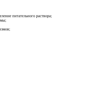
еление питательного раствора;
емы;
измов;