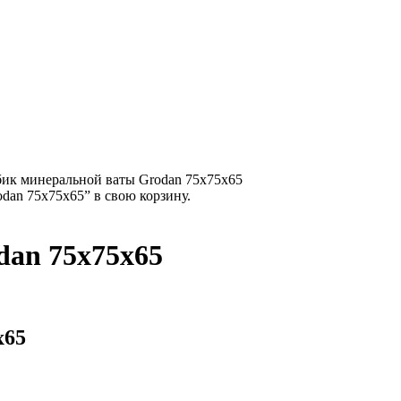
ик минеральной ваты Grodan 75x75x65
an 75x75x65” в свою корзину.
dan 75x75x65
x65