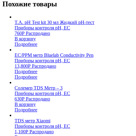
Похожие товары
T.A. pH Test kit 30 мл Жидкий pH-тест
Приборы контроля pH, EC
760
Р
Распродано
В корзину
Подробнее
EC/PPM метр Bluelab Conductivity Pen
Приборы контроля pH, EC
13,800
Р
Распродано
Подробнее
Подробнее
Солемер TDS Метр – 3
Приборы контроля pH, EC
630
Р
Распродано
В корзину
Подробнее
TDS метр Xiaomi
Приборы контроля pH, EC
1,100
Р
Распродано