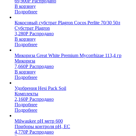
69,900
Р
Распродано
В корзину
Подробнее
Кокосовый субстрат Plagron Cocos Perlite 70/30 50л
Субстрат Plagron
3,280
Р
Распродано
В корзину
Подробнее
Микориза Great White Premium Mycorrhizae 113,4 гр
Микориза
7,660
Р
Распродано
В корзину
Подробнее
Удобрения Hesi Pack Soil
Комплекты
2,160
Р
Распродано
Подробнее
Подробнее
Milwaukee pH метр 600
Приборы контроля pH, EC
4,770
Р
Распродано