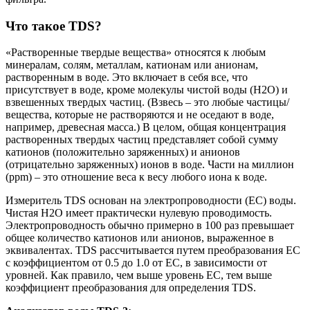
Что такое TDS?
«Растворенные твердые вещества» относятся к любым
минералам, солям, металлам, катионам или анионам,
растворенным в воде. Это включает в себя все, что
присутствует в воде, кроме молекулы чистой воды (H2O) и
взвешенных твердых частиц. (Взвесь – это любые частицы/
вещества, которые не растворяются и не оседают в воде,
например, древесная масса.) В целом, общая концентрация
растворенных твердых частиц представляет собой сумму
катионов (положительно заряженных) и анионов
(отрицательно заряженных) ионов в воде. Части на миллион
(ppm) – это отношение веса к весу любого иона к воде.
Измеритель TDS основан на электропроводности (EC) воды.
Чистая H2O имеет практически нулевую проводимость.
Электропроводность обычно примерно в 100 раз превышает
общее количество катионов или анионов, выраженное в
эквивалентах. TDS рассчитывается путем преобразования ЕС
с коэффициентом от 0.5 до 1.0 от ЕС, в зависимости от
уровней. Как правило, чем выше уровень EC, тем выше
коэффициент преобразования для определения TDS.