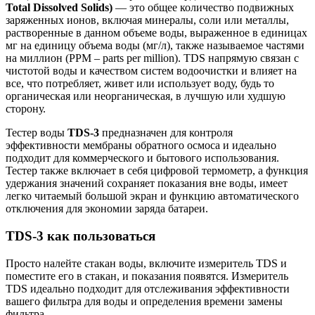
Total Dissolved Solids)
— это общее количество подвижных
заряженных ионов, включая минералы, соли или металлы,
растворенные в данном объеме воды, выраженное в единицах
мг на единицу объема воды (мг/л), также называемое частями
на миллион (PPM – parts per million). TDS напрямую связан с
чистотой воды и качеством систем водоочистки и влияет на
все, что потребляет, живет или использует воду, будь то
органическая или неорганическая, в лучшую или худшую
сторону.
Тестер воды
TDS-3
предназначен для контроля
эффективности мембраны обратного осмоса и идеально
подходит для коммерческого и бытового использования.
Тестер также включает в себя цифровой термометр, а функция
удержания значений сохраняет показания вне воды, имеет
легко читаемый большой экран и функцию автоматического
отключения для экономии заряда батареи.
TDS-3 как пользоваться
Просто налейте стакан воды, включите измеритель TDS и
поместите его в стакан, и показания появятся. Измеритель
TDS идеально подходит для отслеживания эффективности
вашего фильтра для воды и определения времени замены
фильтра.