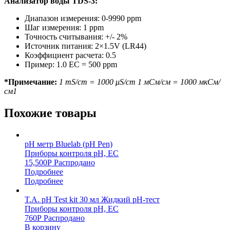
Анализатор воды TDS-3:
Диапазон измерения: 0-9990 ppm
Шаг измерения: 1 ppm
Точность считывания: +/- 2%
Источник питания: 2×1.5V (LR44)
Коэффициент расчета: 0.5
Пример: 1.0 EC = 500 ppm
*Примечание:
1 mS/cm = 1000 μS/cm 1 мСм/см = 1000 мкСм/
см1
Похожие товары
pH метр Bluelab (pH Pen)
Приборы контроля pH, EC
15,500
Р
Распродано
Подробнее
Подробнее
T.A. pH Test kit 30 мл Жидкий pH-тест
Приборы контроля pH, EC
760
Р
Распродано
В корзину