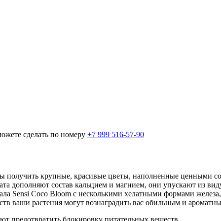
можете сделать по номеру
+7 999 516-57-90
обы получить крупные, красивые цветы, наполненные ценными с
ата дополняют состав кальцием и магнием, они упускают из ви
дала Sensi Coco Bloom с несколькими хелатными формами железа
тв ваши растения могут вознаградить вас обильным и ароматн
ают предотвратить блокировку питательных веществ.