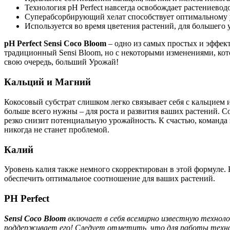
Технология pH Perfect навсегда освобождает растениевод
Суперабсорбирующий хелат способствует оптимальному 
Используется во время цветения растений, для большего 
pH Perfect Sensi Coco Bloom
– одно из самых простых и эффект
традиционный Sensi Bloom, но с некоторыми изменениями, ко
свою очередь, больший Урожай!
Кальций и Магний
Кокосовый субстрат слишком легко связывает себя с кальцием и
больше всего нужны – для роста и развития ваших растений. С
резко снизит потенциальную урожайность. К счастью, команда
никогда не станет проблемой.
Калий
Уровень калия также немного скорректирован в этой формуле. 
обеспечить оптимальное соотношение для ваших растений.
PH Perfect
Sensi Coco Bloom
включает в себя всемирно известную технол
поддерживает его! Следует отметить, что для работы техноло