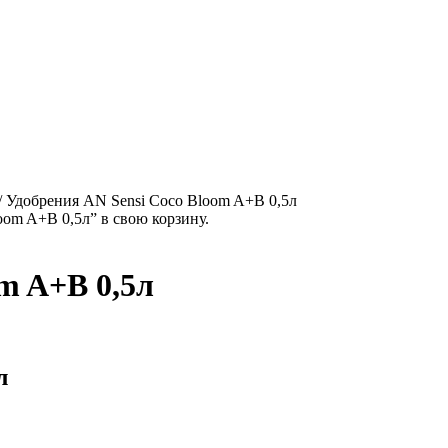
/
Удобрения AN Sensi Coco Bloom A+B 0,5л
om A+B 0,5л” в свою корзину.
m A+B 0,5л
л