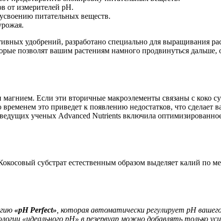
ов от измерителей pH.
усвоению питательных веществ.
урожая.
ивных удобрений, разработано специально для выращивания раст
торые позволят вашим растениям намного продвинуться дальше,
 магнием. Если эти вторичные макроэлементы связаны с коко субс
о временем это приведет к появлению недостатков, что сделает 
 ведущих ученых Advanced Nutrients включила оптимизированное
Кокосовый субстрат естественным образом выделяет калий по ме
огию
«pH Perfect»
, которая автоматически регулирует pH вашег
гии «идеального pH» в резервуар можно добавлять только усили