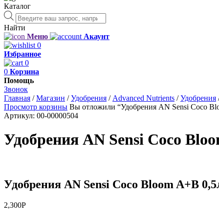
Каталог
Поиск
товаров
Найти
Меню
Акаунт
0
Избранное
0
0
Корзина
Помощь
Звонок
Главная
/
Магазин
/
Удобрения
/
Advanced Nutrients
/
Удобрения
Просмотр корзины
Вы отложили “Удобрения AN Sensi Coco Blo
Артикул:
00-00000504
Удобрения AN Sensi Coco Bloo
Удобрения AN Sensi Coco Bloom A+B 0,5
2,300
Р