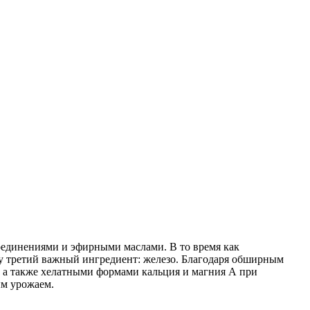
оединениями и эфирными маслами. В то время как
ду третий важный ингредиент: железо. Благодаря обширным
, а также хелатными формами кальция и магния А при
ым урожаем.