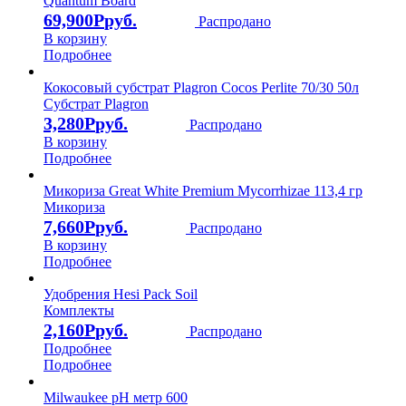
Quantum Board
69,900
Р
Распродано
В корзину
Подробнее
Кокосовый субстрат Plagron Cocos Perlite 70/30 50л
Субстрат Plagron
3,280
Р
Распродано
В корзину
Подробнее
Микориза Great White Premium Mycorrhizae 113,4 гр
Микориза
7,660
Р
Распродано
В корзину
Подробнее
Удобрения Hesi Pack Soil
Комплекты
2,160
Р
Распродано
Подробнее
Подробнее
Milwaukee pH метр 600