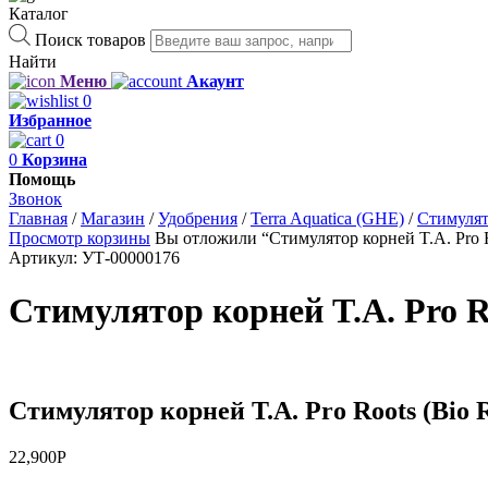
Каталог
Поиск товаров
Найти
Меню
Акаунт
0
Избранное
0
0
Корзина
Помощь
Звонок
Главная
/
Магазин
/
Удобрения
/
Terra Aquatica (GHE)
/
Стимулят
Просмотр корзины
Вы отложили “Стимулятор корней T.A. Pro Ro
Артикул:
УТ-00000176
Стимулятор корней T.A. Pro Ro
Стимулятор корней T.A. Pro Roots (Bio R
22,900
Р