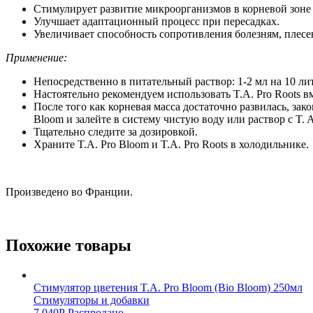
Стимулирует развитие микроорганизмов в корневой зоне 
Улучшает адаптационный процесс при пересадках.
Увеличивает способность сопротивления болезням, плесе
Применение:
Непосредственно в питательный раствор: 1-2 мл на 10 лит
Настоятельно рекомендуем использовать T.A. Pro Roots вм
После того как корневая масса достаточно развилась, зако
Bloom и залейте в систему чистую воду или раствор с T. A
Тщательно следите за дозировкой.
Храните T.A. Pro Bloom и T.A. Pro Roots в холодильнике.
Произведено во Франции.
Похожие товары
Стимулятор цветения T.A. Pro Bloom (Bio Bloom) 250мл
Стимуляторы и добавки
7,040
Р
Распродано