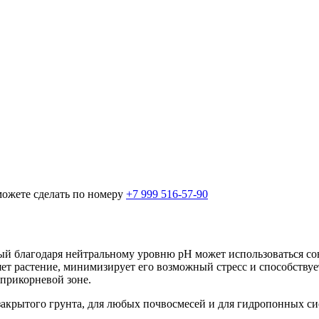
можете сделать по номеру
+7 999 516-57-90
орый благодаря нейтральному уровню рН может использоваться 
яет растение, минимизирует его возможный стресс и способству
 прикорневой зоне.
закрытого грунта, для любых почвосмесей и для гидропонных си