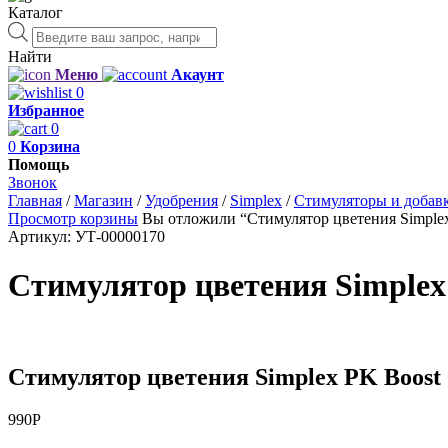
Каталог
Поиск
товаров
Найти
Меню
Акаунт
0
Избранное
0
0
Корзина
Помощь
Звонок
Главная
/
Магазин
/
Удобрения
/
Simplex
/
Стимуляторы и добав
Просмотр корзины
Вы отложили “Стимулятор цветения Simplex 
Артикул:
УТ-00000170
Стимулятор цветения Simplex 
Стимулятор цветения Simplex PK Boost 
990
Р