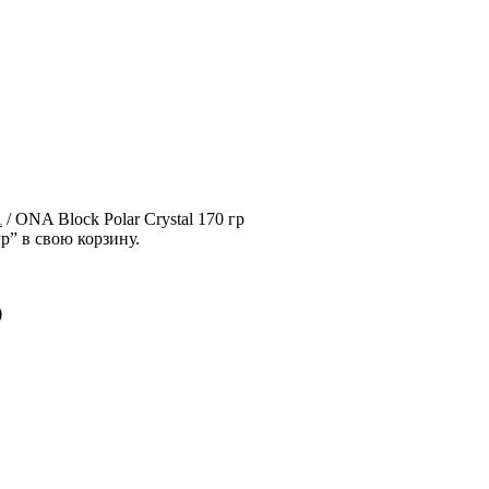
A
/
ONA Block Polar Crystal 170 гр
р” в свою корзину.
р