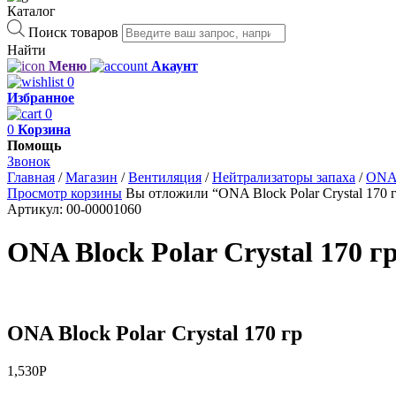
Каталог
Поиск товаров
Найти
Меню
Акаунт
0
Избранное
0
0
Корзина
Помощь
Звонок
Главная
/
Магазин
/
Вентиляция
/
Нейтрализаторы запаха
/
ON
Просмотр корзины
Вы отложили “ONA Block Polar Crystal 170 г
Артикул:
00-00001060
ONA Block Polar Crystal 170 г
ONA Block Polar Crystal 170 гр
1,530
Р