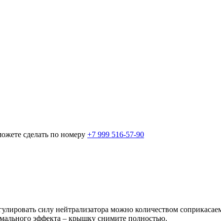
можете сделать по номеру
+7 999 516-57-90
улировать силу нейтрализатора можно количеством соприкасаемо
имального эффекта – крышку снимите полностью.