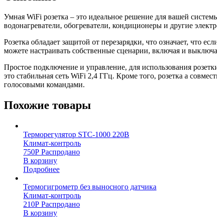
Умная WiFi розетка – это идеальное решение для вашей систем
водонагреватели, обогреватели, кондиционеры и другие элект
Розетка обладает защитой от перезарядки, что означает, что 
можете настраивать собственные сценарии, включая и выключа
Простое подключение и управление, для использования розетк
это стабильная сеть WiFi 2,4 ГГц. Кроме того, розетка a сов
голосовыми командами.
Похожие товары
Терморегулятор STC-1000 220В
Климат-контроль
750
Р
Распродано
В корзину
Подробнее
Термогигрометр без выносного датчика
Климат-контроль
210
Р
Распродано
В корзину