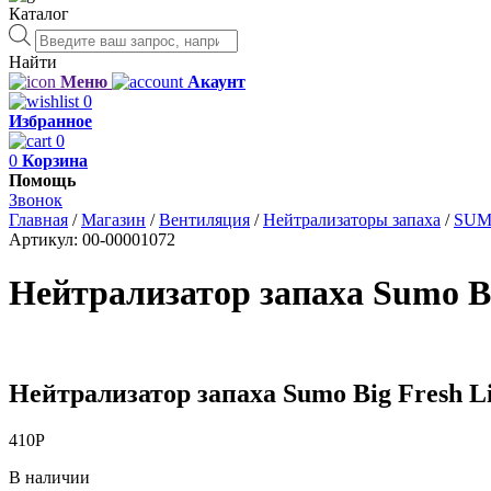
Каталог
Поиск
товаров
Найти
Меню
Акаунт
0
Избранное
0
0
Корзина
Помощь
Звонок
Главная
/
Магазин
/
Вентиляция
/
Нейтрализаторы запаха
/
SU
Артикул:
00-00001072
Нейтрализатор запаха Sumo Bi
Нейтрализатор запаха Sumo Big Fresh Li
410
Р
В наличии