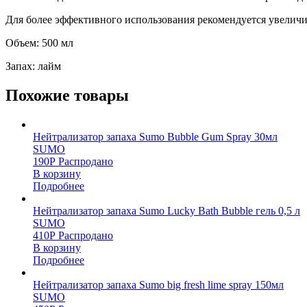
Для более эффективного использования рекомендуется увеличи
Объем: 500 мл
Запах: лайм
Похожие товары
Нейтрализатор запаха Sumo Bubble Gum Spray 30мл
SUMO
190
Р
Распродано
В корзину
Подробнее
Нейтрализатор запаха Sumo Lucky Bath Bubble гель 0,5 л
SUMO
410
Р
Распродано
В корзину
Подробнее
Нейтрализатор запаха Sumo big fresh lime spray 150мл
SUMO