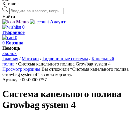
Каталог
Поиск
товаров
Найти
Меню
Акаунт
0
Избранное
0
0
Корзина
Помощь
Звонок
Главная
/
Магазин
/
Гидропонные системы
/
Капельный
полив
/
Система капельного полива Growbag system 4
Просмотр корзины
Вы отложили “Система капельного полива
Growbag system 4” в свою корзину.
Артикул:
00-00000757
Система капельного полива
Growbag system 4