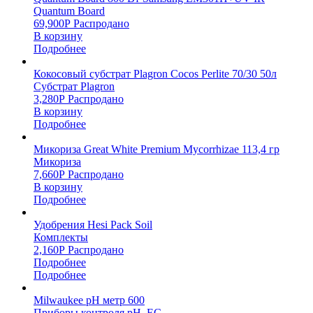
Quantum Board
69,900
Р
Распродано
В корзину
Подробнее
Кокосовый субстрат Plagron Cocos Perlite 70/30 50л
Субстрат Plagron
3,280
Р
Распродано
В корзину
Подробнее
Микориза Great White Premium Mycorrhizae 113,4 гр
Микориза
7,660
Р
Распродано
В корзину
Подробнее
Удобрения Hesi Pack Soil
Комплекты
2,160
Р
Распродано
Подробнее
Подробнее
Milwaukee pH метр 600
Приборы контроля pH, EC